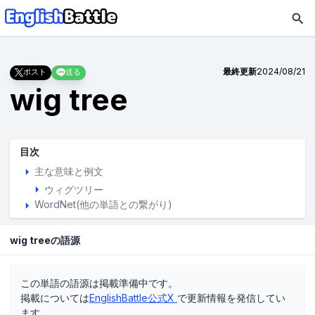
最終更新
2024/08/21
ポスト
送る
wig tree
目次
主な意味と例文
ウィグツリー
WordNet(他の単語との繋がり)
wig treeの語源
この単語の語源は掲載準備中です。
掲載については
EnglishBattle公式X
で更新情報を発信してい
ます。