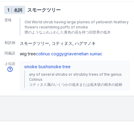
スモークツリー
1
名詞
意味
Old World shrub having large plumes of yellowish feathery
flowers resembling puffs of smoke
煙のようなふわふわした黄色の花を持つ旧世界の低木
和訳例
スモークツリー
コティヌス
ハグマノキ
同義語
wig tree
cotinus coggygria
venetian sumac
上位語
smoke bush
smoke tree
any of several shrubs or shrubby trees of the genus
Cotinus
コティヌス属のいくつかの低木または低木状の樹木の総称