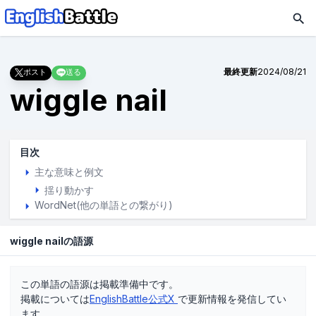
最終更新
2024/08/21
ポスト
送る
wiggle nail
目次
主な意味と例文
揺り動かす
WordNet(他の単語との繋がり)
wiggle nailの語源
この単語の語源は掲載準備中です。
掲載については
EnglishBattle公式X
で更新情報を発信してい
ます。