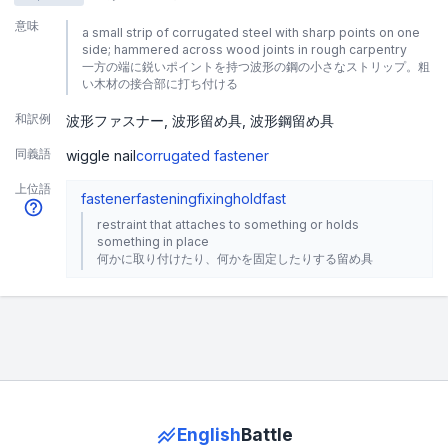
意味
a small strip of corrugated steel with sharp points on one
side; hammered across wood joints in rough carpentry
一方の端に鋭いポイントを持つ波形の鋼の小さなストリップ。粗
い木材の接合部に打ち付ける
和訳例
波形ファスナー
波形留め具
波形鋼留め具
同義語
wiggle nail
corrugated fastener
上位語
fastener
fastening
fixing
holdfast
restraint that attaches to something or holds
something in place
何かに取り付けたり、何かを固定したりする留め具
English
Battle