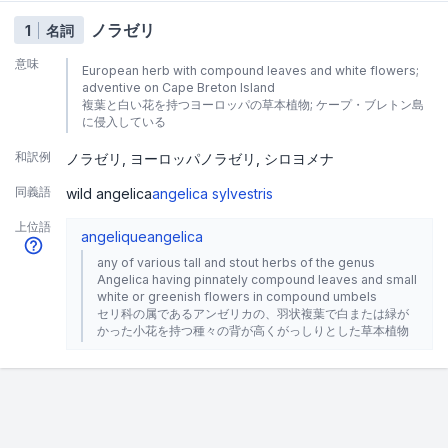
ノラゼリ
1
名詞
意味
European herb with compound leaves and white flowers;
adventive on Cape Breton Island
複葉と白い花を持つヨーロッパの草本植物; ケープ・ブレトン島
に侵入している
和訳例
ノラゼリ
ヨーロッパノラゼリ
シロヨメナ
同義語
wild angelica
angelica sylvestris
上位語
angelique
angelica
any of various tall and stout herbs of the genus
Angelica having pinnately compound leaves and small
white or greenish flowers in compound umbels
セリ科の属であるアンゼリカの、羽状複葉で白または緑が
かった小花を持つ種々の背が高くがっしりとした草本植物