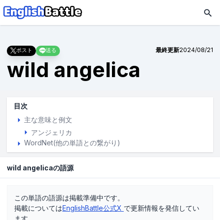
最終更新
2024/08/21
ポスト
送る
wild angelica
目次
主な意味と例文
アンジェリカ
WordNet(他の単語との繋がり)
wild angelicaの語源
この単語の語源は掲載準備中です。
掲載については
EnglishBattle公式X
で更新情報を発信してい
ます。