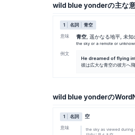
wild blue yonderの
1
名詞
青空
意味
青空
遥かなる地平
未知
the sky or a remote or unknow
例文
He dreamed of flying in
彼は広大な青空の彼方へ
wild blue yonderのWord
空
1
名詞
意味
the sky as viewed during 
日中に見える空