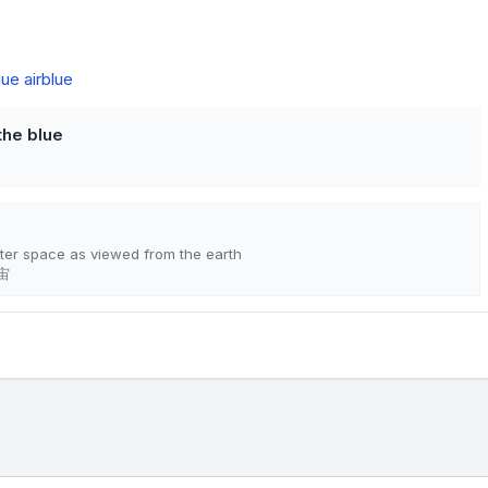
lue air
blue
the blue
ter space as viewed from the earth
宙