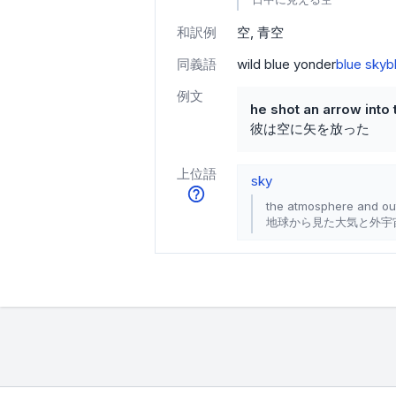
和訳例
空
青空
同義語
wild blue yonder
blue sky
b
例文
he shot an arrow into 
彼は空に矢を放った
上位語
sky
the atmosphere and ou
地球から見た大気と外宇