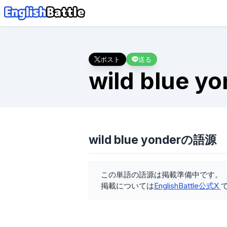
ポスト
送る
wild blue y
wild blue yonderの語源
この単語の語源は掲載準備中です。
掲載については
EnglishBattle公式X