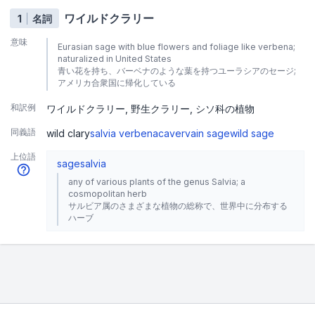
ワイルドクラリー
1
名詞
意味
Eurasian sage with blue flowers and foliage like verbena;
naturalized in United States
青い花を持ち、バーベナのような葉を持つユーラシアのセージ;
アメリカ合衆国に帰化している
和訳例
ワイルドクラリー
野生クラリー
シソ科の植物
同義語
wild clary
salvia verbenaca
vervain sage
wild sage
上位語
sage
salvia
any of various plants of the genus Salvia; a
cosmopolitan herb
サルビア属のさまざまな植物の総称で、世界中に分布する
ハーブ