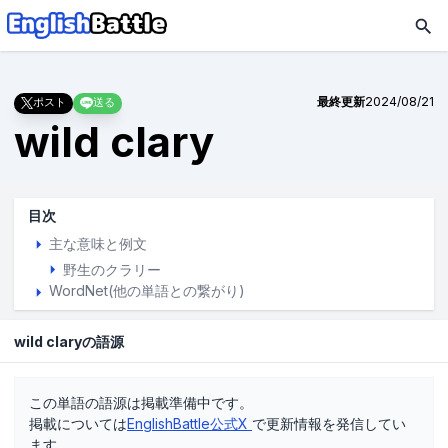
最終更新
2024/08/21
ポスト
送る
wild clary
目次
主な意味と例文
野生のクラリー
WordNet(他の単語との繋がり)
wild claryの語源
この単語の語源は掲載準備中です。
掲載については
EnglishBattle公式X
で更新情報を発信してい
ます。