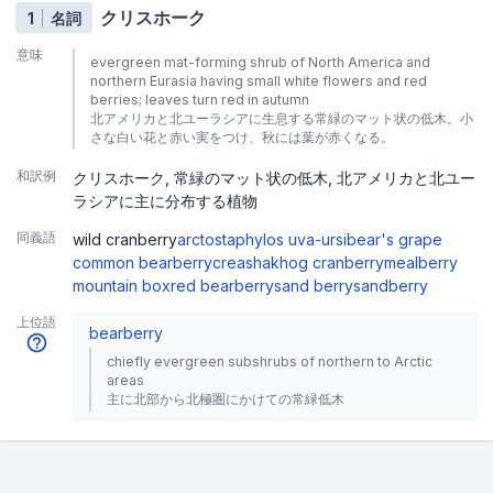
クリスホーク
1
名詞
意味
evergreen mat-forming shrub of North America and
northern Eurasia having small white flowers and red
berries; leaves turn red in autumn
北アメリカと北ユーラシアに生息する常緑のマット状の低木。小
さな白い花と赤い実をつけ、秋には葉が赤くなる。
和訳例
クリスホーク
常緑のマット状の低木
北アメリカと北ユー
ラシアに主に分布する植物
同義語
wild cranberry
arctostaphylos uva-ursi
bear's grape
common bearberry
creashak
hog cranberry
mealberry
mountain box
red bearberry
sand berry
sandberry
上位語
bearberry
chiefly evergreen subshrubs of northern to Arctic
areas
主に北部から北極圏にかけての常緑低木