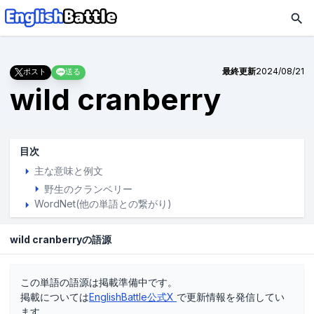
最終更新
2024/08/21
ポスト
送る
wild cranberry
目次
主な意味と例文
野生のクランベリー
WordNet(他の単語との繋がり)
wild cranberryの語源
この単語の語源は掲載準備中です。
掲載については
EnglishBattle公式X
で更新情報を発信してい
ます。