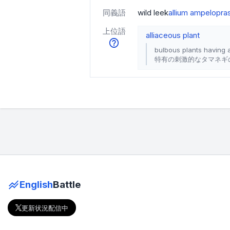
同義語
wild leek
allium ampelopr
上位語
alliaceous plant
bulbous plants having 
特有の刺激的なタマネギ
English
Battle
更新状況配信中