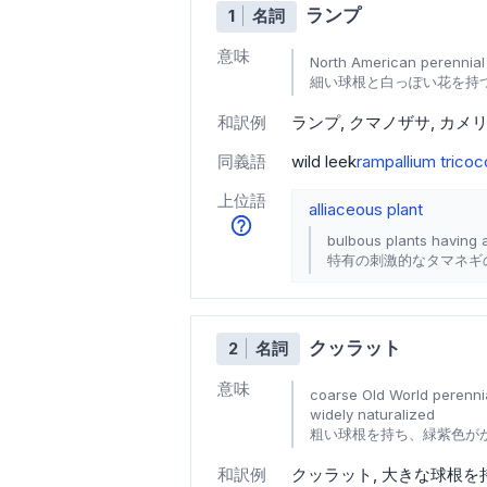
ランプ
1
名詞
意味
North American perennial 
細い球根と白っぽい花を持
和訳例
ランプ
クマノザサ
カメ
同義語
wild leek
ramp
allium trico
上位語
alliaceous plant
bulbous plants having 
特有の刺激的なタマネギ
クッラット
2
名詞
意味
coarse Old World perennial
widely naturalized
粗い球根を持ち、緑紫色がか
和訳例
クッラット
大きな球根を