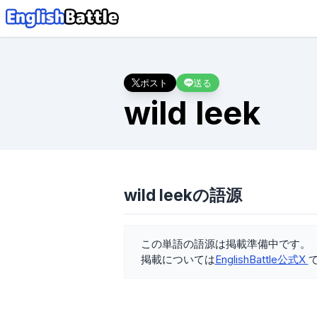
ポスト
送る
wild leek
wild leekの語源
この単語の語源は掲載準備中です。
掲載については
EnglishBattle公式X