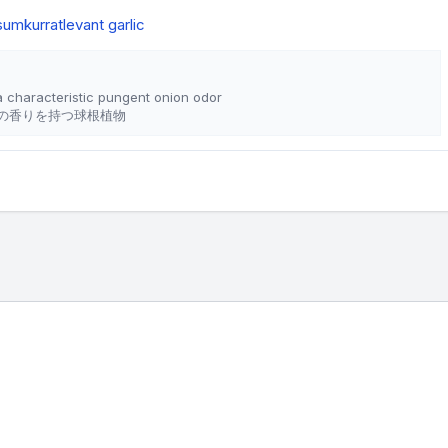
asum
kurrat
levant garlic
a characteristic pungent onion odor
の香りを持つ球根植物