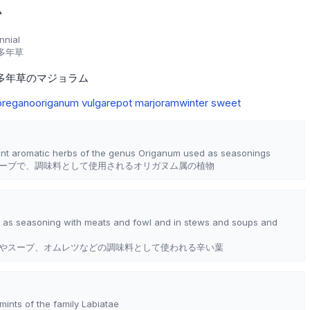
ム
nnial
多年草
多年草のマジョラム
oregano
origanum vulgare
pot marjoram
winter sweet
rant aromatic herbs of the genus Origanum used as seasonings
ーブで、調味料として使用されるオリガヌム属の植物
 as seasoning with meats and fowl and in stews and soups and
やスープ、オムレツなどの調味料として使われる辛い葉
mints of the family Labiatae