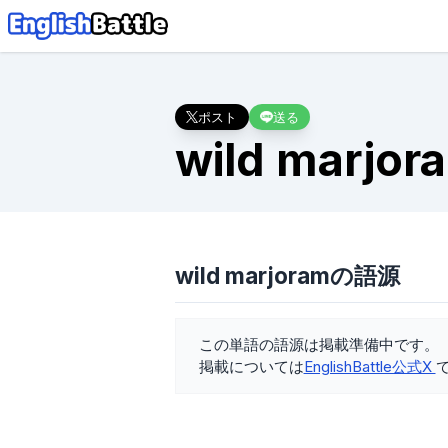
ポスト
送る
wild marjor
wild marjoramの語源
この単語の語源は掲載準備中です。
掲載については
EnglishBattle公式X