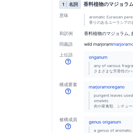
香料植物のマジョラ
1
名詞
意味
aromatic Eurasian pere
香りのあるユーラシアの
和訳例
香料植物のマジョラム
同義語
wild marjoram
marjoram
上位語
origanum
any of various frag
さまざまな芳香性のハ
構成要素
marjoram
oregano
pungent leaves used
omelets
肉や家禽類、シチュー
被構成員
genus origanum
a genus of aromatic 