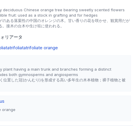
ny deciduous Chinese orange tree bearing sweetly scented flowers
ible fruit: used as a stock in grafting and for hedges
ゲのある落葉性の中国のオレンジの木。甘い香りの花を咲かせ、観賞用だが
る。接木の台木や生け垣に使われる。
フォリアータ
oliata
trifoliata
trifoliate orange
dy plant having a main trunk and branches forming a distinct
ludes both gymnosperms and angiosperms
く位置した冠(かんむり)を形成する高い多年生の木本植物；裸子植物と被
rus
te orange