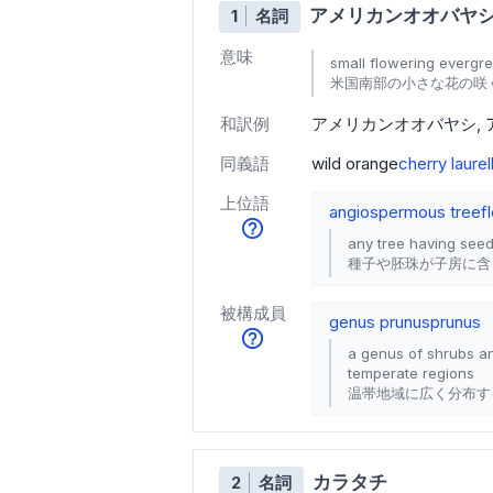
アメリカンオオバヤ
1
名詞
意味
small flowering evergre
米国南部の小さな花の咲
和訳例
アメリカンオオバヤシ
同義語
wild orange
cherry laurel
上位語
angiospermous tree
f
any tree having seed
種子や胚珠が子房に含
被構成員
genus prunus
prunus
a genus of shrubs and
temperate regions
温帯地域に広く分布す
カラタチ
2
名詞