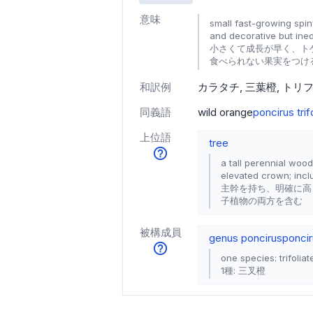
意味
small fast-growing spi
and decorative but ined
小さくて成長が早く、ト
食べられない果実をつけ
和訳例
カラタチ
三葉橙
トリ
同義語
wild orange
poncirus trif
上位語
tree
a tall perennial woo
elevated crown; inc
主幹を持ち、明確に高
子植物の両方を含む
被構成員
genus poncirus
ponci
one species: trifolia
1種: 三叉橙