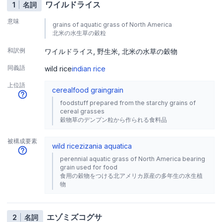
ワイルドライス
1
名詞
意味
grains of aquatic grass of North America
北米の水生草の穀粒
和訳例
ワイルドライス
野生米
北米の水草の穀物
同義語
wild rice
indian rice
上位語
cereal
food grain
grain
foodstuff prepared from the starchy grains of
cereal grasses
穀物草のデンプン粒から作られる食料品
被構成要素
wild rice
zizania aquatica
perennial aquatic grass of North America bearing
grain used for food
食用の穀物をつける北アメリカ原産の多年生の水生植
物
エゾミズコグサ
2
名詞