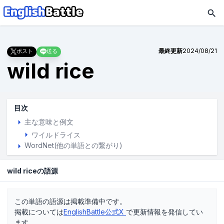
最終更新
2024/08/21
ポスト
送る
wild rice
目次
主な意味と例文
ワイルドライス
WordNet(他の単語との繋がり)
wild riceの語源
この単語の語源は掲載準備中です。
掲載については
EnglishBattle公式X
で更新情報を発信してい
ます。