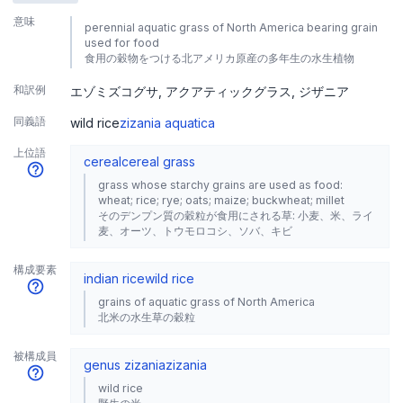
意味
perennial aquatic grass of North America bearing grain
used for food
食用の穀物をつける北アメリカ原産の多年生の水生植物
和訳例
エゾミズコグサ
アクアティックグラス
ジザニア
同義語
wild rice
zizania aquatica
上位語
cereal
cereal grass
grass whose starchy grains are used as food:
wheat; rice; rye; oats; maize; buckwheat; millet
そのデンプン質の穀粒が食用にされる草: 小麦、米、ライ
麦、オーツ、トウモロコシ、ソバ、キビ
構成要素
indian rice
wild rice
grains of aquatic grass of North America
北米の水生草の穀粒
被構成員
genus zizania
zizania
wild rice