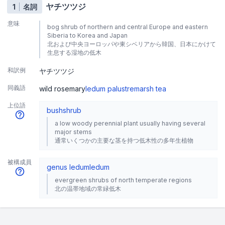
ヤチツツジ
1
名詞
意味
bog shrub of northern and central Europe and eastern
Siberia to Korea and Japan
北および中央ヨーロッパや東シベリアから韓国、日本にかけて
生息する湿地の低木
和訳例
ヤチツツジ
同義語
wild rosemary
ledum palustre
marsh tea
上位語
bush
shrub
a low woody perennial plant usually having several
major stems
通常いくつかの主要な茎を持つ低木性の多年生植物
被構成員
genus ledum
ledum
evergreen shrubs of north temperate regions
北の温帯地域の常緑低木