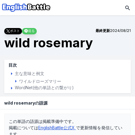
最終更新
2024/08/21
ポスト
送る
wild rosemary
目次
主な意味と例文
ワイルドローズマリー
WordNet(他の単語との繋がり)
wild rosemaryの語源
この単語の語源は掲載準備中です。
掲載については
EnglishBattle公式X
で更新情報を発信してい
ます。