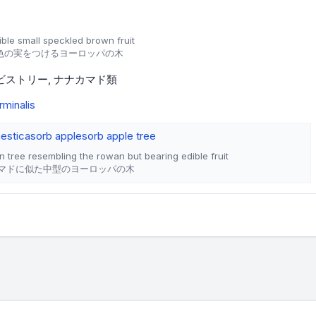
ble small speckled brown fruit
色の実をつけるヨーロッパの木
ビストリー
ナナカマド類
rminalis
estica
sorb apple
sorb apple tree
tree resembling the rowan but bearing edible fruit
マドに似た中型のヨーロッパの木