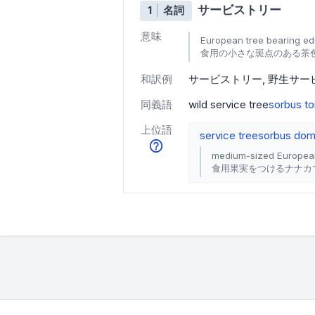
サービストリー
1
名詞
意味
European tree bearing edi
食用の小さな斑点のある茶
和訳例
サービストリー
野生サー
同義語
wild service tree
sorbus to
上位語
service tree
sorbus dom
medium-sized European 
食用果実をつけるナナカ