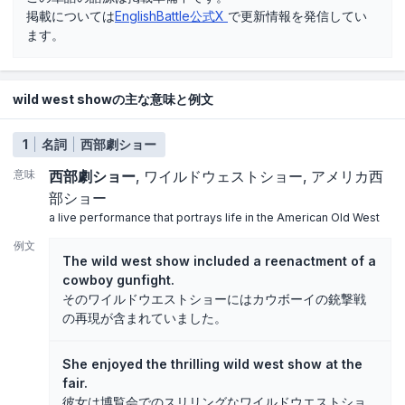
掲載については
EnglishBattle公式X
で更新情報を発信してい
ます。
wild west showの主な意味と例文
1
名詞
西部劇ショー
意味
西部劇ショー
ワイルドウェストショー
アメリカ西
部ショー
a live performance that portrays life in the American Old West
例文
The wild west show included a reenactment of a
cowboy gunfight.
そのワイルドウエストショーにはカウボーイの銃撃戦
の再現が含まれていました。
She enjoyed the thrilling wild west show at the
fair.
彼女は博覧会でのスリリングなワイルドウエストショ