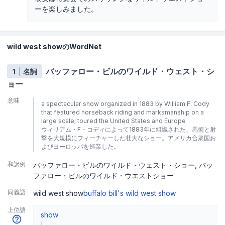
ーを楽しみました。
wild west showのWordNet
バッファロー・ビルのワイルド・ウェスト・シ
1
名詞
ョー
意味
a spectacular show organized in 1883 by William F. Cody
that featured horseback riding and marksmanship on a
large scale; toured the United States and Europe
ウィリアム・F・コディによって1883年に組織された、馬術と射
撃を大規模にフィーチャーした壮大なショー。アメリカ合衆国お
よびヨーロッパを巡業した。
和訳例
バッファロー・ビルのワイルド・ウェスト・ショー
バッ
ファロー・ビルのワイルド・ウエストショー
同義語
wild west show
buffalo bill's wild west show
上位語
show