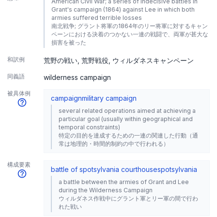
American Civil War; a series of indecisive battles in
Grant's campaign (1864) against Lee in which both
armies suffered terrible losses
南北戦争; グラント将軍の1864年のリー将軍に対するキャン
ペーンにおける決着のつかない一連の戦闘で、両軍が甚大な
損害を被った
和訳例
荒野の戦い
荒野戦役
ウィルダネスキャンペーン
同義語
wilderness campaign
被具体例
campaign
military campaign
several related operations aimed at achieving a
particular goal (usually within geographical and
temporal constraints)
特定の目的を達成するための一連の関連した行動（通
常は地理的・時間的制約の中で行われる）
構成要素
battle of spotsylvania courthouse
spotsylvania
a battle between the armies of Grant and Lee
during the Wilderness Campaign
ウィルダネス作戦中にグラント軍とリー軍の間で行わ
れた戦い