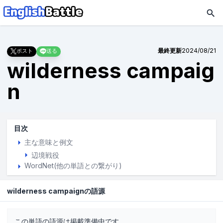
最終更新
2024/08/21
ポスト
送る
wilderness campaig
n
目次
主な意味と例文
辺境戦役
WordNet(他の単語との繋がり)
wilderness campaignの語源
この単語の語源は掲載準備中です。