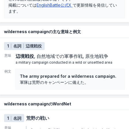
掲載については
EnglishBattle公式X
で更新情報を発信してい
ます。
wilderness campaignの主な意味と例文
1
名詞
辺境戦役
意味
辺境戦役
自然地域での軍事作戦
原生地戦争
a military campaign conducted in a wild or unsettled area
例文
The army prepared for a wilderness campaign.
軍隊は荒野のキャンペーンに備えた。
wilderness campaignのWordNet
荒野の戦い
1
名詞
意味