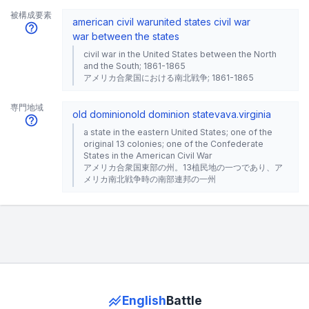
被構成要素
american civil war
united states civil war
war between the states
civil war in the United States between the North
and the South; 1861-1865
アメリカ合衆国における南北戦争; 1861-1865
専門地域
old dominion
old dominion state
va
va.
virginia
a state in the eastern United States; one of the
original 13 colonies; one of the Confederate
States in the American Civil War
アメリカ合衆国東部の州。13植民地の一つであり、ア
メリカ南北戦争時の南部連邦の一州
English
Battle