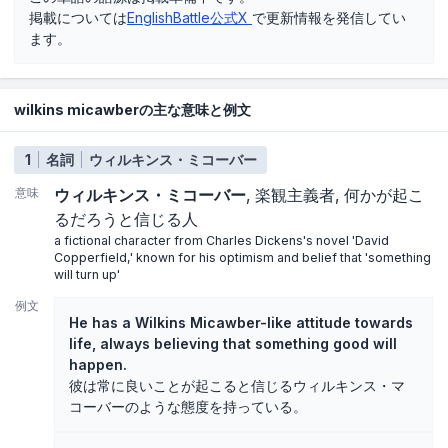
掲載については
EnglishBattle公式X
で更新情報を発信してい
ます。
wilkins micawberの主な意味と例文
1
名詞
ウィルキンス・ミコーバー
意味
ウィルキンス・ミコーバー
楽観主義者
何かが起こ
るだろうと信じる人
a fictional character from Charles Dickens's novel 'David
Copperfield,' known for his optimism and belief that 'something
will turn up'
例文
He has a Wilkins Micawber-like attitude towards
life, always believing that something good will
happen.
彼は常に良いことが起こると信じるウィルキンス・マ
コーバーのような態度を持っている。