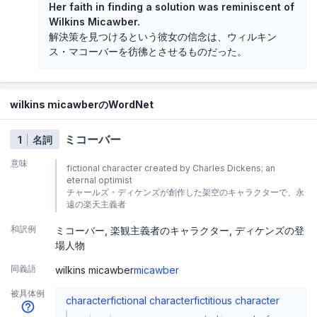
Her faith in finding a solution was reminiscent of
Wilkins Micawber.
解決策を見つけるという彼女の信念は、ウィルキン
ス・マコーバーを彷彿とさせるものだった。
wilkins micawberのWordNet
ミコーバー
1
名詞
意味
fictional character created by Charles Dickens; an
eternal optimist
チャールズ・ディケンズが創作した架空のキャラクターで、永
遠の楽天主義者
和訳例
ミコーバー
楽観主義者のキャラクター
ディケンズの登
場人物
同義語
wilkins micawber
micawber
被具体例
character
fictional character
fictitious character