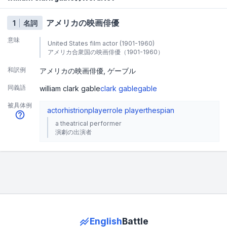
アメリカの映画俳優
1
名詞
意味
United States film actor (1901-1960)
アメリカ合衆国の映画俳優（1901-1960）
和訳例
アメリカの映画俳優
ゲーブル
同義語
william clark gable
clark gable
gable
被具体例
actor
histrion
player
role player
thespian
a theatrical performer
演劇の出演者
English
Battle