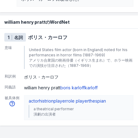
william henry prattのWordNet
ボリス・カーロフ
1
名詞
意味
United States film actor (born in England) noted for his
performances in horror films (1887-1969)
アメリカ合衆国の映画俳優（イギリス生まれ）で、ホラー映画
での演技が注目された（1887-1969）
和訳例
ボリス・カーロフ
同義語
william henry pratt
boris karloff
karloff
被具体例
actor
histrion
player
role player
thespian
a theatrical performer
演劇の出演者