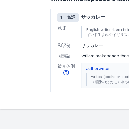
サッカレー
1
名詞
意味
English writer (born in I
インド生まれのイギリスの作家 
和訳例
サッカレー
同義語
william makepeace tha
被具体例
author
writer
writes (books or stori
（報酬のために）本や