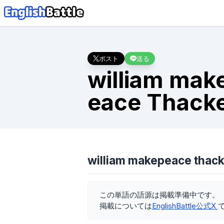
ポスト
送る
william mak
eace Thack
william makepeace th
この単語の語源は掲載準備中です。
掲載については
EnglishBattle公式X