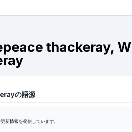
epeace thackeray, W
eray
ackerayの語源
で更新情報を発信しています。