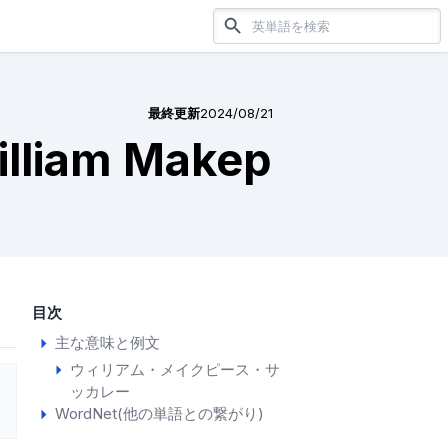
最終更新
2024/08/21
illiam Makep
目次
主な意味と例文
ウィリアム・メイクピース・サ
ッカレー
WordNet(他の単語との繋がり)