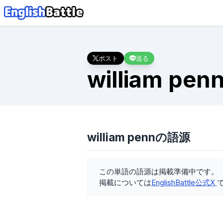
ポスト
送る
william penn
william pennの語源
この単語の語源は掲載準備中です。
掲載については
EnglishBattle公式X