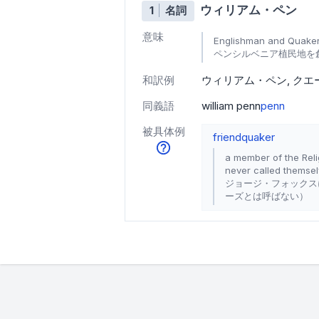
ウィリアム・ペン
1
名詞
意味
Englishman and Quaker
ペンシルベニア植民地を創設
和訳例
ウィリアム・ペン
クエ
同義語
william penn
penn
被具体例
friend
quaker
a member of the Reli
never called themse
ジョージ・フォックス
ーズとは呼ばない）