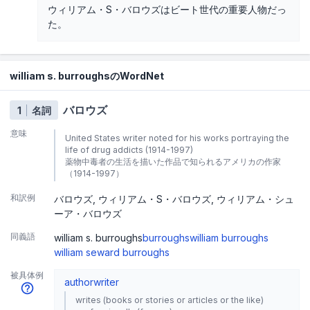
ウィリアム・S・バロウズはビート世代の重要人物だっ
た。
william s. burroughsのWordNet
バロウズ
1
名詞
意味
United States writer noted for his works portraying the
life of drug addicts (1914-1997)
薬物中毒者の生活を描いた作品で知られるアメリカの作家
（1914-1997）
和訳例
バロウズ
ウィリアム・S・バロウズ
ウィリアム・シュ
ーア・バロウズ
同義語
william s. burroughs
burroughs
william burroughs
william seward burroughs
被具体例
author
writer
writes (books or stories or articles or the like)