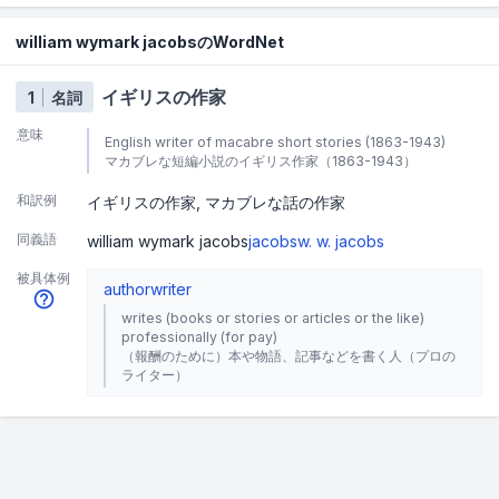
william wymark jacobsのWordNet
イギリスの作家
1
名詞
意味
English writer of macabre short stories (1863-1943)
マカブレな短編小説のイギリス作家（1863-1943）
和訳例
イギリスの作家
マカブレな話の作家
同義語
william wymark jacobs
jacobs
w. w. jacobs
被具体例
author
writer
writes (books or stories or articles or the like)
professionally (for pay)
（報酬のために）本や物語、記事などを書く人（プロの
ライター）