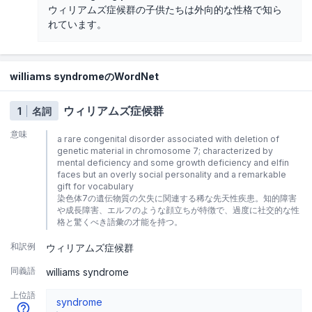
ウィリアムズ症候群の子供たちは外向的な性格で知ら
れています。
williams syndromeのWordNet
ウィリアムズ症候群
1
名詞
意味
a rare congenital disorder associated with deletion of
genetic material in chromosome 7; characterized by
mental deficiency and some growth deficiency and elfin
faces but an overly social personality and a remarkable
gift for vocabulary
染色体7の遺伝物質の欠失に関連する稀な先天性疾患。知的障害
や成長障害、エルフのような顔立ちが特徴で、過度に社交的な性
格と驚くべき語彙の才能を持つ。
和訳例
ウィリアムズ症候群
同義語
williams syndrome
上位語
syndrome