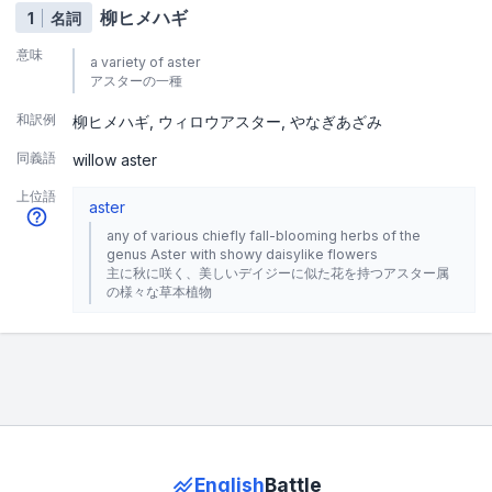
柳ヒメハギ
1
名詞
意味
a variety of aster
アスターの一種
和訳例
柳ヒメハギ
ウィロウアスター
やなぎあざみ
同義語
willow aster
上位語
aster
any of various chiefly fall-blooming herbs of the
genus Aster with showy daisylike flowers
主に秋に咲く、美しいデイジーに似た花を持つアスター属
の様々な草本植物
English
Battle