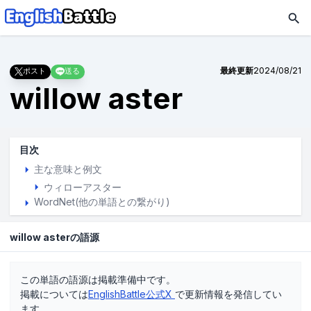
最終更新
2024/08/21
ポスト
送る
willow aster
目次
主な意味と例文
ウィローアスター
WordNet(他の単語との繋がり)
willow asterの語源
この単語の語源は掲載準備中です。
掲載については
EnglishBattle公式X
で更新情報を発信してい
ます。