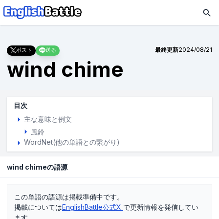
最終更新
2024/08/21
ポスト
送る
wind chime
目次
主な意味と例文
風鈴
WordNet(他の単語との繋がり)
wind chimeの語源
この単語の語源は掲載準備中です。
掲載については
EnglishBattle公式X
で更新情報を発信してい
ます。