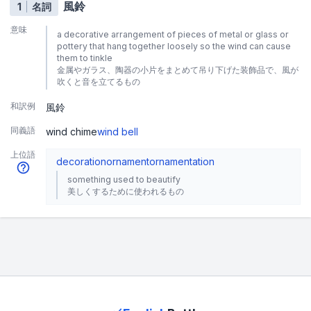
風鈴
1
名詞
意味
a decorative arrangement of pieces of metal or glass or
pottery that hang together loosely so the wind can cause
them to tinkle
金属やガラス、陶器の小片をまとめて吊り下げた装飾品で、風が
吹くと音を立てるもの
和訳例
風鈴
同義語
wind chime
wind bell
上位語
decoration
ornament
ornamentation
something used to beautify
美しくするために使われるもの