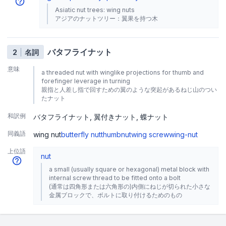
Asiatic nut trees: wing nuts
アジアのナットツリー：翼果を持つ木
バタフライナット
2
名詞
意味
a threaded nut with winglike projections for thumb and
forefinger leverage in turning
親指と人差し指で回すための翼のような突起があるねじ山のつい
たナット
和訳例
バタフライナット
翼付きナット
蝶ナット
同義語
wing nut
butterfly nut
thumbnut
wing screw
wing-nut
上位語
nut
a small (usually square or hexagonal) metal block with
internal screw thread to be fitted onto a bolt
(通常は四角形または六角形の)内側にねじが切られた小さな
金属ブロックで、ボルトに取り付けるためのもの