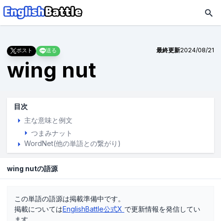
最終更新
2024/08/21
ポスト
送る
wing nut
目次
主な意味と例文
つまみナット
WordNet(他の単語との繋がり)
wing nutの語源
この単語の語源は掲載準備中です。
掲載については
EnglishBattle公式X
で更新情報を発信してい
ます。