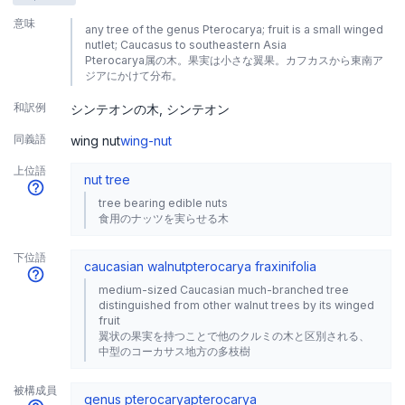
意味
any tree of the genus Pterocarya; fruit is a small winged
nutlet; Caucasus to southeastern Asia
Pterocarya属の木。果実は小さな翼果。カフカスから東南ア
ジアにかけて分布。
和訳例
シンテオンの木
シンテオン
同義語
wing nut
wing-nut
上位語
nut tree
tree bearing edible nuts
食用のナッツを実らせる木
下位語
caucasian walnut
pterocarya fraxinifolia
medium-sized Caucasian much-branched tree
distinguished from other walnut trees by its winged
fruit
翼状の果実を持つことで他のクルミの木と区別される、
中型のコーカサス地方の多枝樹
被構成員
genus pterocarya
pterocarya