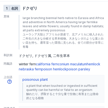
ドクゼリ
1
名詞
意味
large branching biennial herb native to Eurasia and Africa
and adventive in North America having large fernlike
leaves and white flowers; usually found in damp habitats;
all parts extremely poisonous
ユーラシア大陸とアフリカが原産で、北アメリカに移入された
二年生の大きな分岐する草本植物。大きなシダのような葉と白
い花を持ち、通常湿った環境に見られる。全ての部分が非常に
有毒
和訳例
ドクゼリ
ドクゼリ属
二年生草本
同義語
winter fern
california fern
conium maculatum
hemlock
nebraska fern
poison hemlock
poison parsley
上位語
poisonous plant
a plant that when touched or ingested in sufficient
quantity can be harmful or fatal to an organism
触れたり、摂取すると十分な量で生物に有害または致命
的となる植物