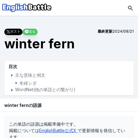
最終更新
2024/08/21
ポスト
送る
winter fern
目次
主な意味と例文
冬緑シダ
WordNet(他の単語との繋がり)
winter fernの語源
この単語の語源は掲載準備中です。
掲載については
EnglishBattle公式X
で更新情報を発信してい
ます。