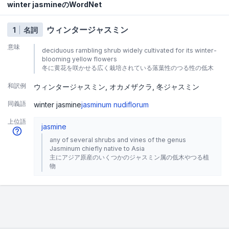
winter jasmineのWordNet
ウィンタージャスミン
1
名詞
意味
deciduous rambling shrub widely cultivated for its winter-
blooming yellow flowers
冬に黄花を咲かせる広く栽培されている落葉性のつる性の低木
和訳例
ウィンタージャスミン
オカメザクラ
冬ジャスミン
同義語
winter jasmine
jasminum nudiflorum
上位語
jasmine
any of several shrubs and vines of the genus
Jasminum chiefly native to Asia
主にアジア原産のいくつかのジャスミン属の低木やつる植
物