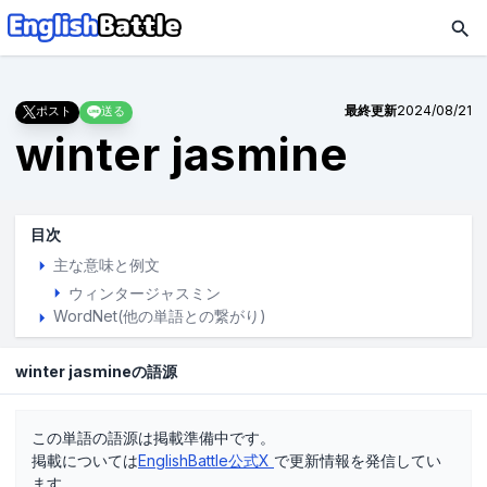
最終更新
2024/08/21
ポスト
送る
winter jasmine
目次
主な意味と例文
ウィンタージャスミン
WordNet(他の単語との繋がり)
winter jasmineの語源
この単語の語源は掲載準備中です。
掲載については
EnglishBattle公式X
で更新情報を発信してい
ます。