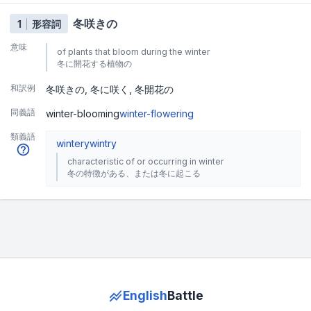
冬咲きの
1
形容詞
意味
of plants that bloom during the winter
冬に開花する植物の
和訳例
冬咲きの
冬に咲く
冬開花の
同義語
winter-blooming
winter-flowering
類義語
wintery
wintry
characteristic of or occurring in winter
冬の特徴がある、または冬に起こる
English
Battle