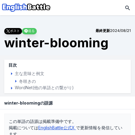
最終更新
2024/08/21
ポスト
送る
winter-blooming
目次
主な意味と例文
冬咲きの
WordNet(他の単語との繋がり)
winter-bloomingの語源
この単語の語源は掲載準備中です。
掲載については
EnglishBattle公式X
で更新情報を発信してい
ます。