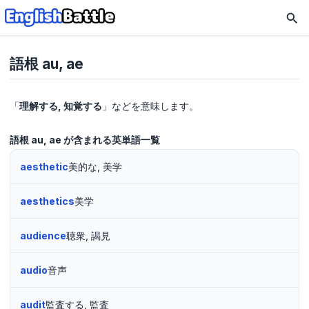
語根 au, ae
「
理解する, 知覚する
」などを意味します。
語根 au, ae が含まれる英単語一覧
aesthetic
美的な, 美学
aesthetics
美学
audience
聴衆, 謁見
audio
音声
audit
監査する, 監査