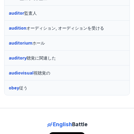
auditor
監査人
audition
オーディション, オーディションを受ける
auditorium
ホール
auditory
聴覚に関連した
audiovisual
視聴覚の
obey
従う
English
Battle