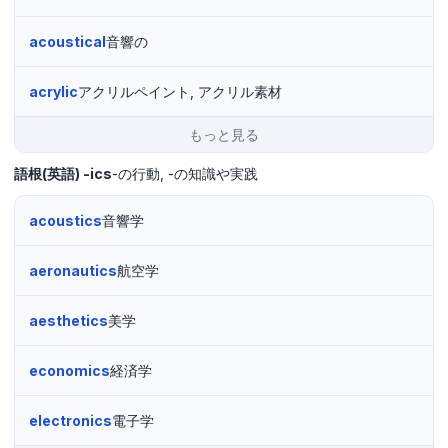
acoustical
音響の
acrylic
アクリルペイント, アクリル素材
もっと見る
語根(英語)
-ics
-の行動
-の知識や実践
acoustics
音響学
aeronautics
航空学
aesthetics
美学
economics
経済学
electronics
電子学