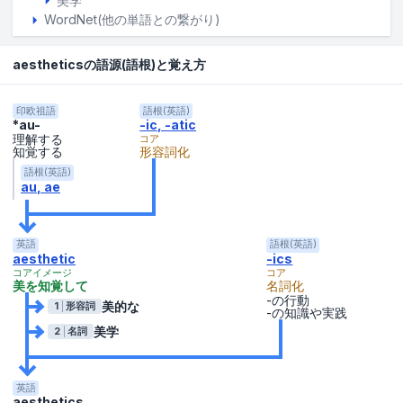
美学
WordNet(他の単語との繋がり)
aestheticsの語源(語根)と覚え方
印欧祖語
語根(英語)
*au-
-ic, -atic
理解する
コア
知覚する
形容詞化
語根(英語)
au
ae
英語
語根(英語)
aesthetic
-ics
コアイメージ
コア
美を知覚して
名詞化
-の行動
美的な
1
形容詞
-の知識や実践
美学
2
名詞
英語
aesthetics