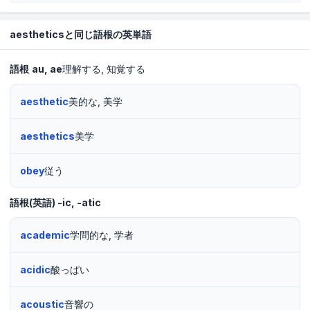
aestheticsと同じ語根の英単語
語根
au
ae
理解する
知覚する
aesthetic
美的な, 美学
aesthetics
美学
obey
従う
語根(英語)
-ic, -atic
academic
学問的な, 学者
acidic
酸っぱい
acoustic
音響の