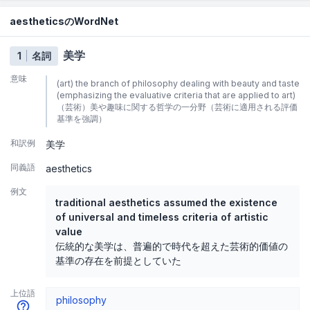
aestheticsのWordNet
美学
1
名詞
意味
(art) the branch of philosophy dealing with beauty and taste
(emphasizing the evaluative criteria that are applied to art)
（芸術）美や趣味に関する哲学の一分野（芸術に適用される評価
基準を強調）
和訳例
美学
同義語
aesthetics
例文
traditional aesthetics assumed the existence
of universal and timeless criteria of artistic
value
伝統的な美学は、普遍的で時代を超えた芸術的価値の
基準の存在を前提としていた
上位語
philosophy