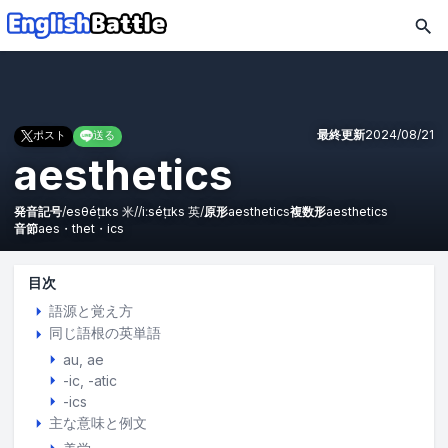
最終更新
2024/08/21
ポスト
送る
aesthetics
発音記号
/
esθéṭɪks
米
/
/
iːséṭɪks
英
/
原形
aesthetics
複数形
aesthetics
音節
aes・thet・ics
目次
語源と覚え方
同じ語根の英単語
au
ae
-ic, -atic
-ics
主な意味と例文