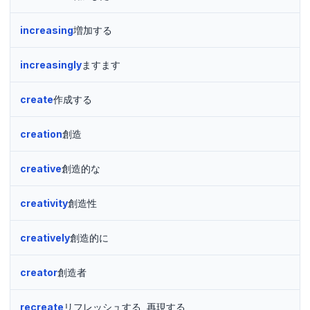
increasing
増加する
increasingly
ますます
create
作成する
creation
創造
creative
創造的な
creativity
創造性
creatively
創造的に
creator
創造者
recreate
リフレッシュする, 再現する