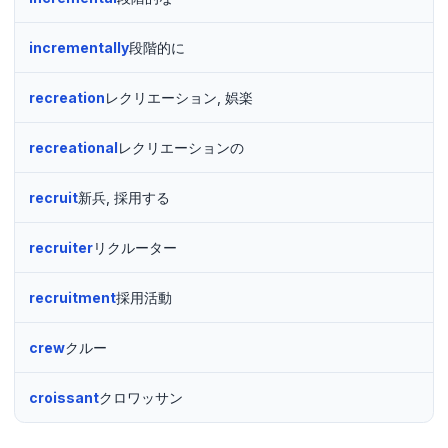
incrementally
段階的に
recreation
レクリエーション, 娯楽
recreational
レクリエーションの
recruit
新兵, 採用する
recruiter
リクルーター
recruitment
採用活動
crew
クルー
croissant
クロワッサン