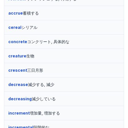
accrue
蓄積する
cereal
シリアル
concrete
コンクリート, 具体的な
creature
生物
crescent
三日月形
decrease
減少する, 減少
decreasing
減少している
increment
増加量, 増加する
incremental
段階的な