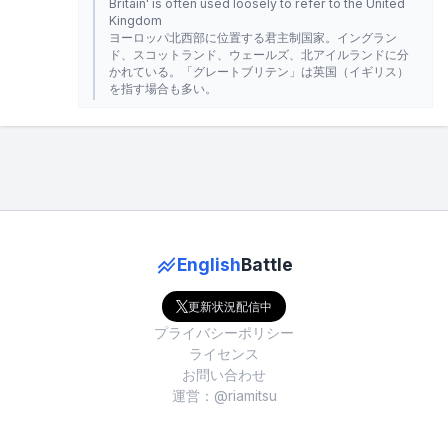
Britain' is often used loosely to refer to the United
Kingdom
ヨーロッパ北西部に位置する君主制国家。イングラン
ド、スコットランド、ウェールズ、北アイルランドに分
かれている。「グレートブリテン」は英国（イギリス）
を指す場合も多い。
English
Battle
更新状況配信中
プライバシーポリシー
ライセンス
お問い合わせ
運営：@riamitsu