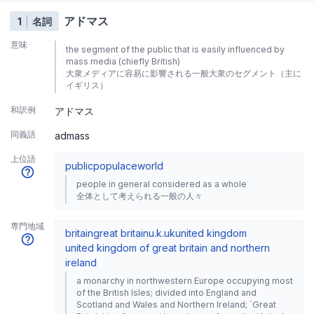
アドマス
1
名詞
意味
the segment of the public that is easily influenced by
mass media (chiefly British)
大衆メディアに容易に影響される一般大衆のセグメント（主に
イギリス）
和訳例
アドマス
同義語
admass
上位語
public
populace
world
people in general considered as a whole
全体として考えられる一般の人々
専門地域
britain
great britain
u.k.
uk
united kingdom
united kingdom of great britain and northern
ireland
a monarchy in northwestern Europe occupying most
of the British Isles; divided into England and
Scotland and Wales and Northern Ireland; `Great