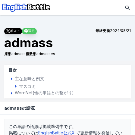
最終更新
2024/08/21
ポスト
送る
admass
原形
admass
複数形
admasses
目次
主な意味と例文
マスコミ
WordNet(他の単語との繋がり)
admassの語源
この単語の語源は掲載準備中です。
掲載については
EnglishBattle公式X
で更新情報を発信してい