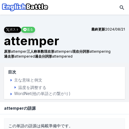
最終更新
2024/08/21
ポスト
送る
attemper
原形
attemper
三人称単数現在形
attempers
現在分詞形
attempering
過去形
attempered
過去分詞形
attempered
目次
主な意味と例文
温度を調整する
WordNet(他の単語との繋がり)
attemperの語源
この単語の語源は掲載準備中です。