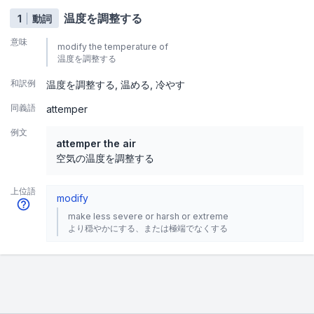
温度を調整する
1
動詞
意味
modify the temperature of
温度を調整する
和訳例
温度を調整する
温める
冷やす
同義語
attemper
例文
attemper the air
空気の温度を調整する
上位語
modify
make less severe or harsh or extreme
より穏やかにする、または極端でなくする