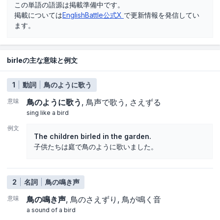
この単語の語源は掲載準備中です。
掲載については
EnglishBattle公式X
で更新情報を発信してい
ます。
birleの主な意味と例文
1
動詞
鳥のように歌う
意味
鳥のように歌う
鳥声で歌う
さえずる
sing like a bird
例文
The children birled in the garden.
子供たちは庭で鳥のように歌いました。
2
名詞
鳥の鳴き声
意味
鳥の鳴き声
鳥のさえずり
鳥が鳴く音
a sound of a bird