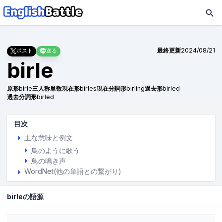
最終更新
2024/08/21
ポスト
送る
birle
原形
birle
三人称単数現在形
birles
現在分詞形
birling
過去形
birled
過去分詞形
birled
目次
主な意味と例文
鳥のように歌う
鳥の鳴き声
WordNet(他の単語との繋がり)
birleの語源