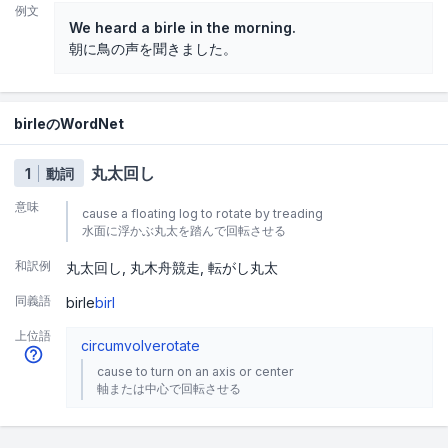
例文
We heard a birle in the morning.
朝に鳥の声を聞きました。
birleのWordNet
丸太回し
1
動詞
意味
cause a floating log to rotate by treading
水面に浮かぶ丸太を踏んで回転させる
和訳例
丸太回し
丸木舟競走
転がし丸太
同義語
birle
birl
上位語
circumvolve
rotate
cause to turn on an axis or center
軸または中心で回転させる