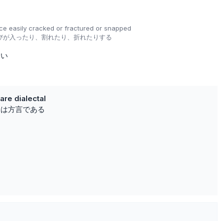
hence easily cracked or fractured or snapped
びが入ったり、割れたり、折れたりする
すい
 are dialectal
ly』は方言である