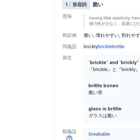
脆い
1
形容詞
意味
having little elasticity; 
弾力性が少なく、容易にひ
和訳例
脆い
壊れやすい
割れや
同義語
brickly
brickle
brittle
例文
`brickle' and `brickly'
『brickle』と『brick
brittle bones
脆い骨
glass is brittle
ガラスは脆い
類義語
breakable