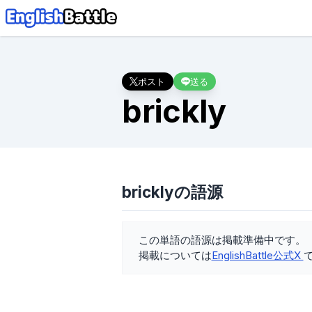
ポスト
送る
brickly
bricklyの語源
この単語の語源は掲載準備中です。
掲載については
EnglishBattle公式X