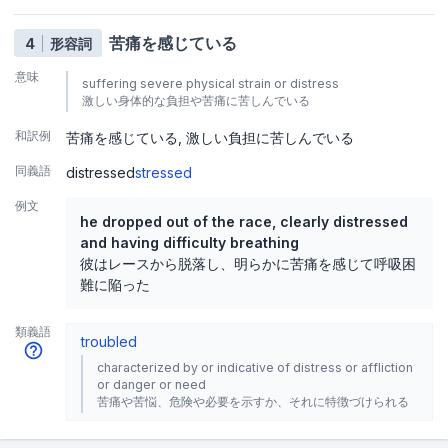
苦痛を感じている
4
形容詞
意味
suffering severe physical strain or distress
激しい身体的な負担や苦痛に苦しんでいる
和訳例
苦痛を感じている
激しい負担に苦しんでいる
同義語
distressed
stressed
例文
he dropped out of the race, clearly distressed
and having difficulty breathing
彼はレースから脱落し、明らかに苦痛を感じて呼吸困
難に陥った
類義語
troubled
characterized by or indicative of distress or affliction
or danger or need
苦痛や苦悩、危険や必要を示すか、それに特徴づけられる