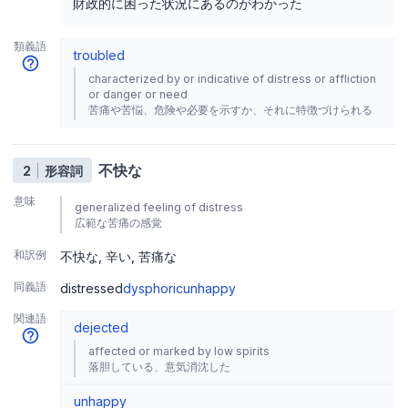
財政的に困った状況にあるのがわかった
類義語
troubled
characterized by or indicative of distress or affliction
or danger or need
苦痛や苦悩、危険や必要を示すか、それに特徴づけられる
不快な
2
形容詞
意味
generalized feeling of distress
広範な苦痛の感覚
和訳例
不快な
辛い
苦痛な
同義語
distressed
dysphoric
unhappy
関連語
dejected
affected or marked by low spirits
落胆している、意気消沈した
unhappy