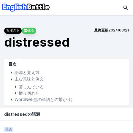
最終更新
2024/08/21
ポスト
送る
distressed
目次
語源と覚え方
主な意味と例文
苦しんでいる
擦り切れた
WordNet(他の単語との繋がり)
distressedの語源
英語