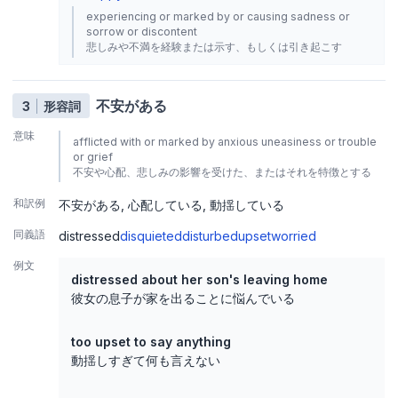
experiencing or marked by or causing sadness or
sorrow or discontent
悲しみや不満を経験または示す、もしくは引き起こす
不安がある
3
形容詞
意味
afflicted with or marked by anxious uneasiness or trouble
or grief
不安や心配、悲しみの影響を受けた、またはそれを特徴とする
和訳例
不安がある
心配している
動揺している
同義語
distressed
disquieted
disturbed
upset
worried
例文
distressed about her son's leaving home
彼女の息子が家を出ることに悩んでいる
too upset to say anything
動揺しすぎて何も言えない