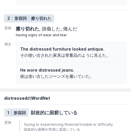
2
形容詞
擦り切れた
意味
擦り切れた
損傷した
痛んだ
having signs of wear and tear
例文
The distressed furniture looked antique.
その使い古された家具は骨董品のように見えた。
He wore distressed jeans.
彼は使い古したジーンズを履いていた。
distressedのWordNet
財政的に困窮している
1
形容詞
意味
facing or experiencing financial trouble or difficulty
財政的な困難や苦境に直面している