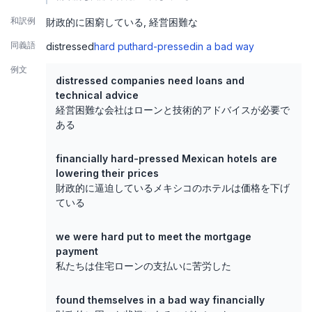
和訳例
財政的に困窮している
経営困難な
同義語
distressed
hard put
hard-pressed
in a bad way
例文
distressed companies need loans and
technical advice
経営困難な会社はローンと技術的アドバイスが必要で
ある
financially hard-pressed Mexican hotels are
lowering their prices
財政的に逼迫しているメキシコのホテルは価格を下げ
ている
we were hard put to meet the mortgage
payment
私たちは住宅ローンの支払いに苦労した
found themselves in a bad way financially