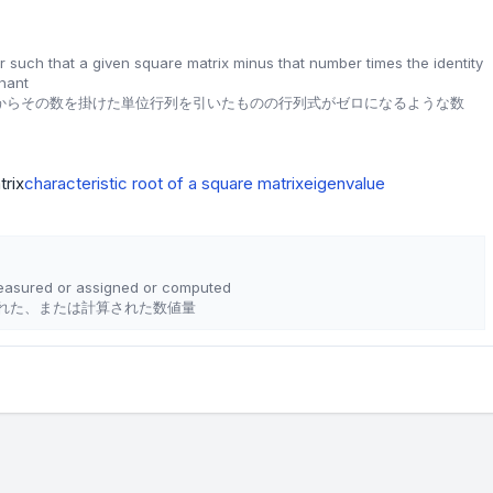
such that a given square matrix minus that number times the identity
nant
列からその数を掛けた単位行列を引いたものの行列式がゼロになるような数
trix
characteristic root of a square matrix
eigenvalue
measured or assigned or computed
れた、または計算された数値量