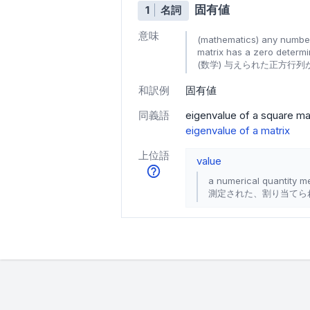
固有値
1
名詞
意味
(mathematics) any number 
matrix has a zero determi
(数学) 与えられた正方行
和訳例
固有値
同義語
eigenvalue of a square ma
eigenvalue of a matrix
上位語
value
a numerical quantity 
測定された、割り当てら