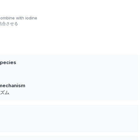
combine with iodine
結合させる
species
g mechanism
ズム