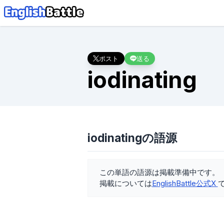
ポスト
送る
iodinating
iodinatingの語源
この単語の語源は掲載準備中です。
掲載については
EnglishBattle公式X