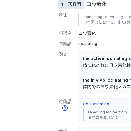
ヨウ素化
1
形容詞
意味
combining or causing to 
ヨウ素と結合する、または
和訳例
ヨウ素化
同義語
iodinating
例文
the active iodinating 
活性化されたヨウ素化種
the in vivo iodinatin
体内でのヨウ素化メカニ
対義語
de-iodinating
removing iodine from
ヨウ素を取り除く
分野