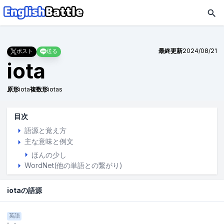
最終更新
2024/08/21
ポスト
送る
iota
原形
iota
複数形
iotas
目次
語源と覚え方
主な意味と例文
ほんの少し
WordNet(他の単語との繋がり)
iotaの語源
英語