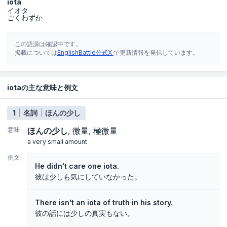
iota
イオタ
ごくわずか
この語源は確認中です。
掲載については
EnglishBattle公式X
で更新情報を発信しています。
iotaの主な意味と例文
1
名詞
ほんの少し
意味
ほんの少し
微量
極微量
a very small amount
例文
He didn't care one iota.
彼は少しも気にしていなかった。
There isn't an iota of truth in his story.
彼の話には少しの真実もない。