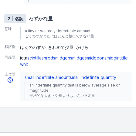
わずかな量
2
名詞
意味
a tiny or scarcely detectable amount
ごくわずかまたはほとんど検出できない量
和訳例
ほんのわずか
きわめて少量
かけら
同義語
iota
scintilla
shred
smidgen
smidge
smidgeon
smidgin
tittle
whit
上位語
small indefinite amount
small indefinite quantity
an indefinite quantity that is below average size or
magnitude
平均的な大きさや量よりも小さい不定量