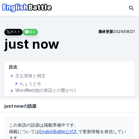
最終更新
2024/08/21
ポスト
送る
just now
目次
主な意味と例文
ちょうど今
WordNet(他の単語との繋がり)
just nowの語源
この単語の語源は掲載準備中です。
掲載については
EnglishBattle公式X
で更新情報を発信してい
ます。