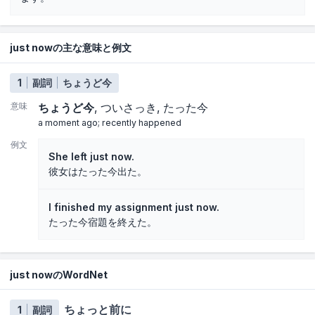
just nowの主な意味と例文
1
副詞
ちょうど今
意味
ちょうど今
ついさっき
たった今
a moment ago; recently happened
例文
She left just now.
彼女はたった今出た。
I finished my assignment just now.
たった今宿題を終えた。
just nowのWordNet
ちょっと前に
1
副詞