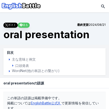
最終更新
2024/08/21
ポスト
送る
oral presentation
目次
主な意味と例文
口頭発表
WordNet(他の単語との繋がり)
oral presentationの語源
この単語の語源は掲載準備中です。
掲載については
EnglishBattle公式X
で更新情報を発信してい
ます。