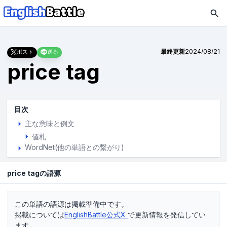
最終更新
2024/08/21
ポスト
送る
price tag
目次
主な意味と例文
値札
WordNet(他の単語との繋がり)
price tagの語源
この単語の語源は掲載準備中です。
掲載については
EnglishBattle公式X
で更新情報を発信してい
ます。