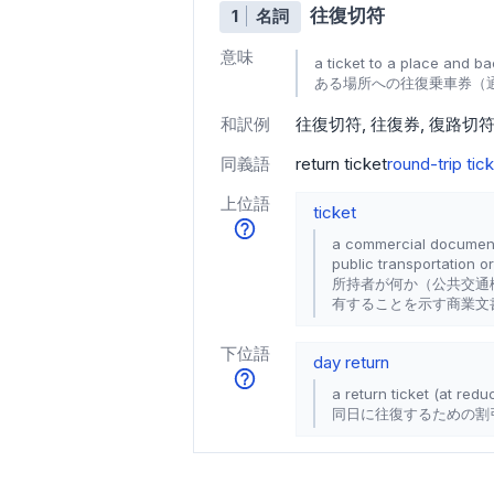
往復切符
1
名詞
意味
a ticket to a place and b
ある場所への往復乗車券（
和訳例
往復切符
往復券
復路切
同義語
return ticket
round-trip tic
上位語
ticket
a commercial document s
public transportation or
所持者が何か（公共交通
有することを示す商業文
下位語
day return
a return ticket (at red
同日に往復するための割