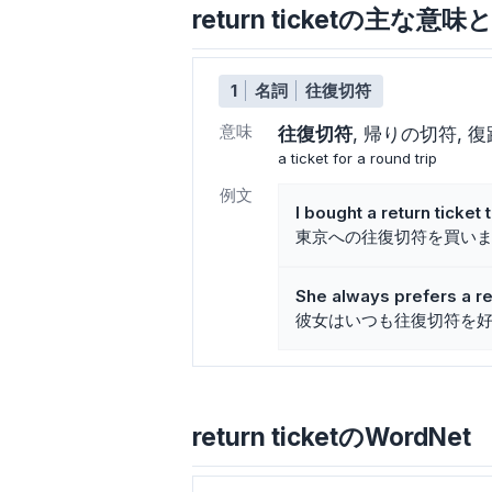
return ticketの主な意
1
名詞
往復切符
意味
往復切符
帰りの切符
復
a ticket for a round trip
例文
I bought a return ticket
東京への往復切符を買い
She always prefers a ret
彼女はいつも往復切符を
return ticketのWordNet