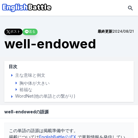
最終更新
2024/08/21
ポスト
送る
well-endowed
目次
主な意味と例文
胸や体が大きい
裕福な
WordNet(他の単語との繋がり)
well-endowedの語源
この単語の語源は掲載準備中です。
掲載については
EnglishBattle公式X
で更新情報を発信してい