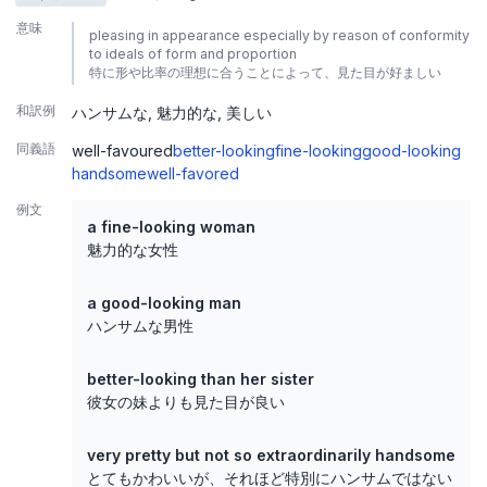
意味
pleasing in appearance especially by reason of conformity
to ideals of form and proportion
特に形や比率の理想に合うことによって、見た目が好ましい
和訳例
ハンサムな
魅力的な
美しい
同義語
well-favoured
better-looking
fine-looking
good-looking
handsome
well-favored
例文
a fine-looking woman
魅力的な女性
a good-looking man
ハンサムな男性
better-looking than her sister
彼女の妹よりも見た目が良い
very pretty but not so extraordinarily handsome
とてもかわいいが、それほど特別にハンサムではない