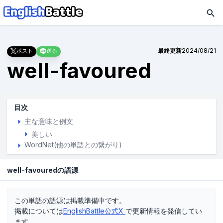
最終更新
2024/08/21
ポスト
送る
well-favoured
目次
主な意味と例文
美しい
WordNet(他の単語との繋がり)
well-favouredの語源
この単語の語源は掲載準備中です。
掲載については
EnglishBattle公式X
で更新情報を発信してい
ます。