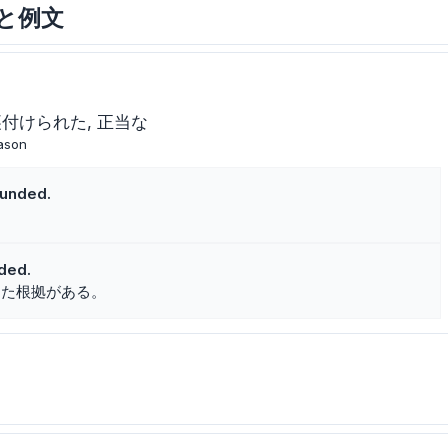
味と例文
裏付けられた
正当な
ason
ounded.
。
ded.
した根拠がある。