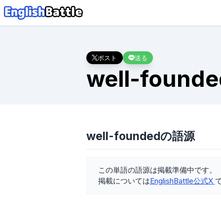
ポスト
送る
well-founde
well-foundedの語源
この単語の語源は掲載準備中です。
掲載については
EnglishBattle公式X