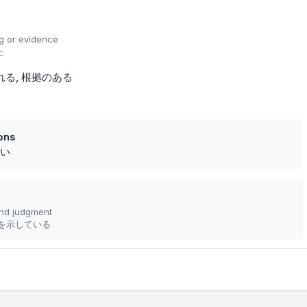
g or evidence
た
れる
根拠のある
ons
い
nd judgment
を示している