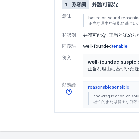
弁護可能な
1
形容詞
意味
based on sound reasonin
正当な理由や証拠に基づい
和訳例
弁護可能な
正当と認めら
同義語
well-founded
tenable
例文
well-founded suspici
正当な理由に基づいた疑
類義語
reasonable
sensible
showing reason or sou
理性的または健全な判断