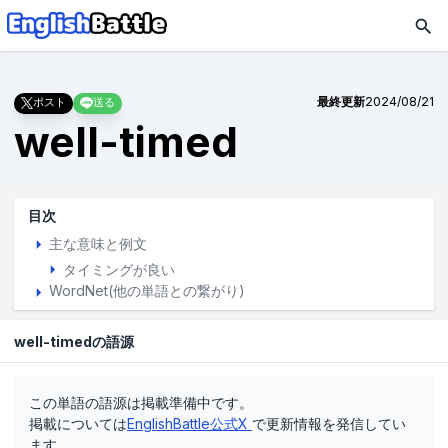
最終更新
2024/08/21
ポスト
送る
well-timed
目次
主な意味と例文
タイミングが良い
WordNet(他の単語との繋がり)
well-timedの語源
この単語の語源は掲載準備中です。
掲載については
EnglishBattle公式X
で更新情報を発信してい
ます。