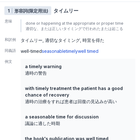
タイムリー
1
形容詞(限定用法)
意味
done or happening at the appropriate or proper time
適切な、または正しいタイミングで行われたまたは起こる
和訳例
タイムリー
適切なタイミング
時宜を得た
同義語
well-timed
seasonable
timely
well timed
例文
a timely warning
適時の警告
with timely treatment the patient has a good
chance of recovery
適時の治療をすれば患者は回復の見込みが高い
a seasonable time for discussion
議論に適した時期
the book's publication was well timed