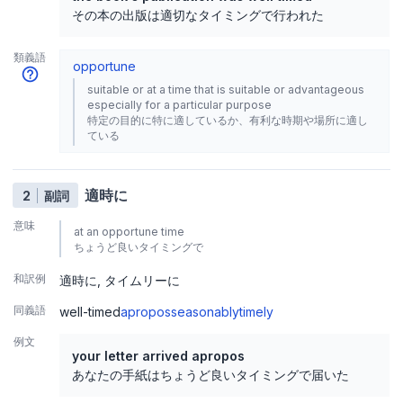
その本の出版は適切なタイミングで行われた
類義語
opportune
suitable or at a time that is suitable or advantageous
especially for a particular purpose
特定の目的に特に適しているか、有利な時期や場所に適し
ている
適時に
2
副詞
意味
at an opportune time
ちょうど良いタイミングで
和訳例
適時に
タイムリーに
同義語
well-timed
apropos
seasonably
timely
例文
your letter arrived apropos
あなたの手紙はちょうど良いタイミングで届いた