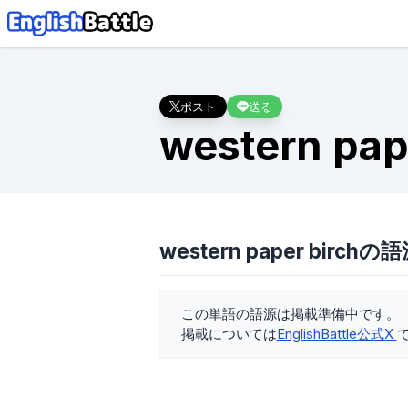
ポスト
送る
western pap
western paper birchの
この単語の語源は掲載準備中です。
掲載については
EnglishBattle公式X