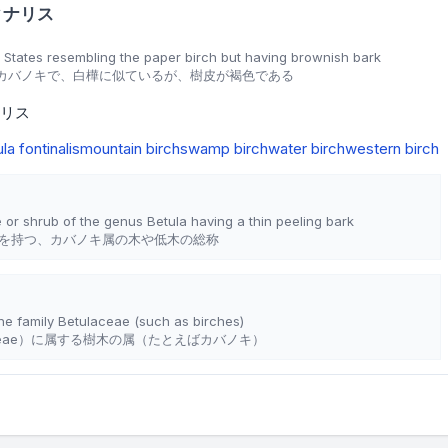
ィナリス
d States resembling the paper birch but having brownish bark
カバノキで、白樺に似ているが、樹皮が褐色である
リス
la fontinalis
mountain birch
swamp birch
water birch
western birch
 or shrub of the genus Betula having a thin peeling bark
を持つ、カバノキ属の木や低木の総称
the family Betulaceae (such as birches)
aceae）に属する樹木の属（たとえばカバノキ）