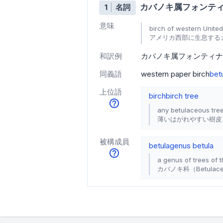
カバノキ属フォンテ
1
名詞
意味
birch of western Unite
アメリカ西部に生息する
和訳例
カバノキ属フォンティナ
同義語
western paper birch
betu
上位語
birch
birch tree
any betulaceous tree
薄いはがれやすい樹皮
被構成員
betula
genus betula
a genus of trees of 
カバノキ科（Betul