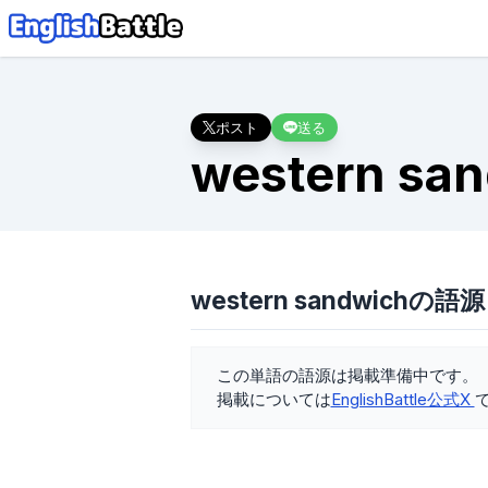
ポスト
送る
western san
western sandwichの語源
この単語の語源は掲載準備中です。
掲載については
EnglishBattle公式X