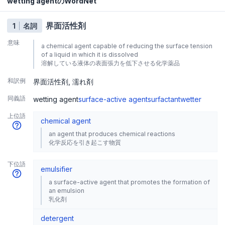
wetting agentのWordNet
界面活性剤
1
名詞
意味
a chemical agent capable of reducing the surface tension
of a liquid in which it is dissolved
溶解している液体の表面張力を低下させる化学薬品
和訳例
界面活性剤
濡れ剤
同義語
wetting agent
surface-active agent
surfactant
wetter
上位語
chemical agent
an agent that produces chemical reactions
化学反応を引き起こす物質
下位語
emulsifier
a surface-active agent that promotes the formation of
an emulsion
乳化剤
detergent