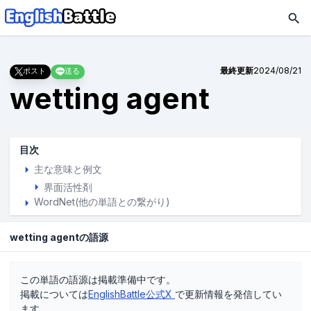
最終更新
2024/08/21
ポスト
送る
wetting agent
目次
主な意味と例文
界面活性剤
WordNet(他の単語との繋がり)
wetting agentの語源
この単語の語源は掲載準備中です。
掲載については
EnglishBattle公式X
で更新情報を発信してい
ます。